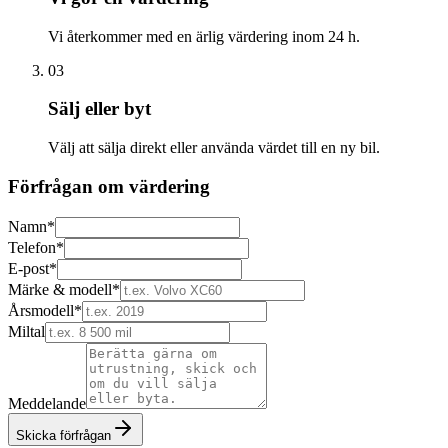
Vi återkommer med en ärlig värdering inom 24 h.
03
Sälj eller byt
Välj att sälja direkt eller använda värdet till en ny bil.
Förfrågan om värdering
Namn
*
Telefon
*
E-post
*
Märke & modell
*
Årsmodell
*
Miltal
Meddelande
Skicka förfrågan