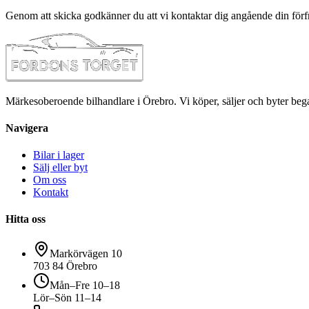
Genom att skicka godkänner du att vi kontaktar dig angående din förf
Märkesoberoende bilhandlare i Örebro. Vi köper, säljer och byter bega
Navigera
Bilar i lager
Sälj eller byt
Om oss
Kontakt
Hitta oss
Markörvägen 10
703 84 Örebro
Mån–Fre 10–18
Lör–Sön 11–14