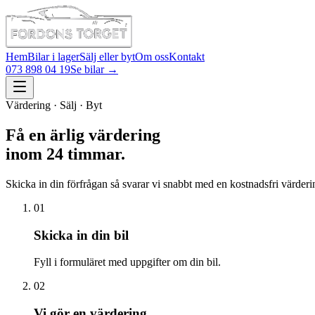
Hem
Bilar i lager
Sälj eller byt
Om oss
Kontakt
073 898 04 19
Se bilar →
Värdering · Sälj · Byt
Få en ärlig värdering
inom 24 timmar.
Skicka in din förfrågan så svarar vi snabbt med en kostnadsfri värderi
01
Skicka in din bil
Fyll i formuläret med uppgifter om din bil.
02
Vi gör en värdering